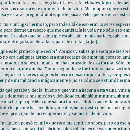
rtido tantas cosas, alegrías, tristezas, felicidades, logros, despec
s cosas más en este momento de mi vida. Me imagino que en es
sa y estarás preguntándote, qué le pasa a Yelis que me envía esta 
, fui a un lugar hermoso, pero más allá de eso eran lo seres especi
do para darme un tesoro que me cambiaría la vida y no sólo eso ami
mina. Era algo que no sabía que estaba ahí en mis narices, sabes 
a, entregada, aceleradas y pare de contar, ja, ja, ja.
¿que es lo primero que recibí? Abrazos y sabes que siempre las abra
o no era cualquier abrazo era una recarga de amor, mi corazón am
rantado, no sabes, ni madre me ha abrazado de esa forma. Sólo u
s como ella, me amaba. Por un segundo se fue todo, se paralizó todo,
, luego estos seres mágicos hicieron cosas importantes y simples 
íder y de mí militancia mágicamente y no sé cómo se esfumó herma
a qué pasaba y decía: bueno y que vine a hacer a esta vaina, vine
orar a demostrar mis miedos y debilidades, uhhhhhmmmmm, uhm
e una terapia que hizo que sacara todo ese dolor que tenía muy ad
todo lo que me ha sucedido y me dije, bueno, esto que me entregue
icie el principio de mi recuperación y sanación de mi vida.
in alguien pensó en mí y que rara me sentí, no sabes, pero en ese
dad, sabes es muy difícil abrir los ojos y después de cargar con tant