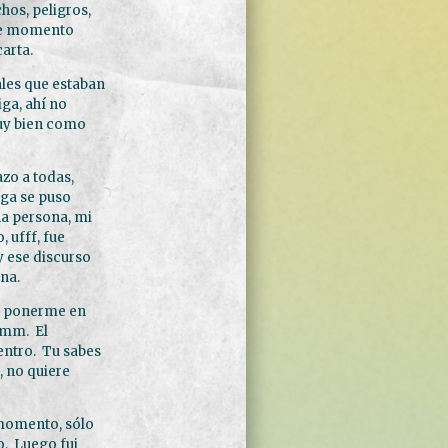
hos, peligros,
te momento
carta.
ales que estaban
ga, ahí no
muy bien como
zo a todas,
iga se puso
na persona, mi
 ufff, fue
y ese discurso
na.
 a ponerme en
mmm. El
entro. Tu sabes
, no quiere
 momento, sólo
o. Luego fui