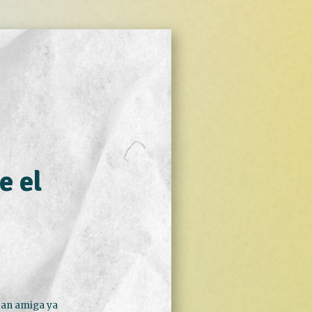
e el
gran amiga ya