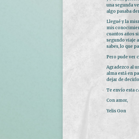
una segunda vez
algo pasaba den
Llegué y la mis
mis conocimient
cuantos años si
segundo viaje 
sabes, lo que p
Pero pude ver c
Agradezco al un
alma está en p
dejar de decirl
Te envío esta c
Con amor,
Yelis Gon