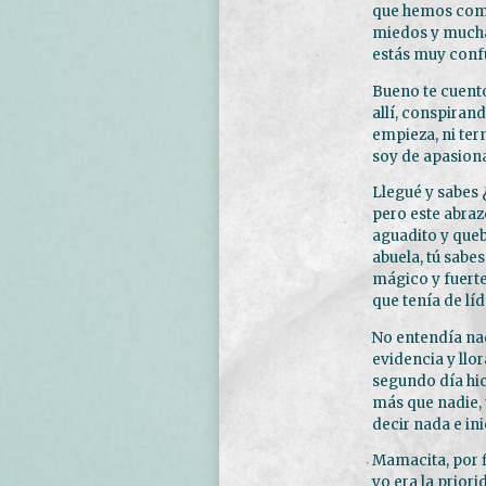
que hemos compa
miedos y mucha
estás muy confu
Bueno te cuento
allí, conspiran
empieza, ni ter
soy de apasionad
Llegué y sabes 
pero este abraz
aguadito y queb
abuela, tú sabe
mágico y fuerte
que tenía de l
No entendía nad
evidencia y ll
segundo día hic
más que nadie, 
decir nada e in
Mamacita, por f
yo era la priori