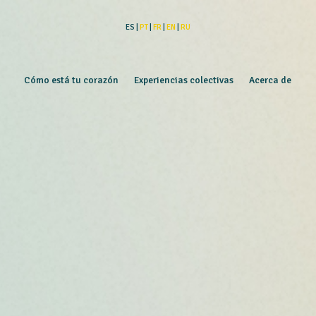
ES |
PT
|
FR
|
EN
|
RU
Cómo está tu corazón
Experiencias colectivas
Acerca de