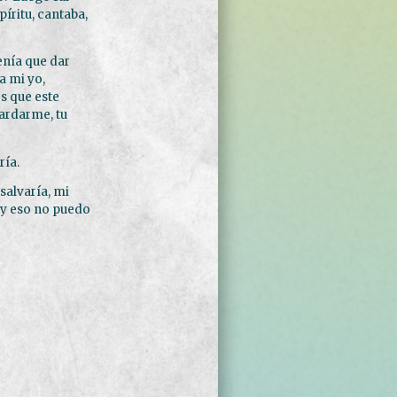
íritu, cantaba,
enía que dar
a mi yo,
es que este
ardarme, tu
ría.
salvaría, mi
 y eso no puedo