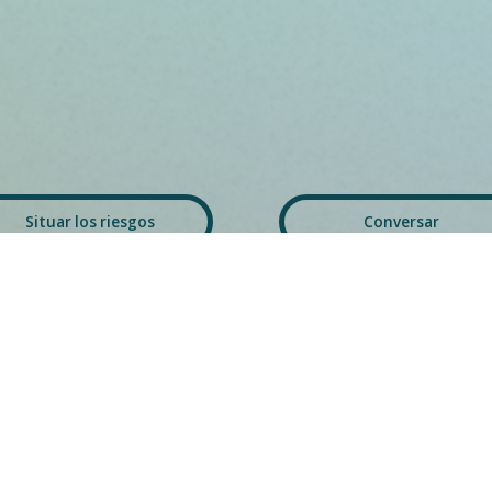
Situar los riesgos
Conversar
Conoce a les activistas
Compartir las prácticas