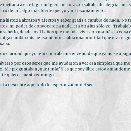
 invitada a este lugar mágico, mi corazón saltaba de alegría, mi esp
tro de mí, algo más fuerte que yo y mi razonamiento.
ma historia abrazos y afectos y saber gratis a cambio de nada. No t
os, mi poder de convocatoria nada, era otra luz sólo yo. Trabajab
n saberlo, desde los 11 años que me fui a vivir con mamás, la cosa 
amiga cambio mis pensamientos había una prioridad que era resgu
asaba.
on claridad que yo tenía una alarma encendida que ya no se apaga
iverso por esos seres que me ayudaron a ver esa simpleza que me 
az. Me preguntaban ¿que tenía? Y es que soy libre estoy amándome
o, te quiero, cuenta conmigo.
arta descubre aquí todo lo esperanzador del ser.