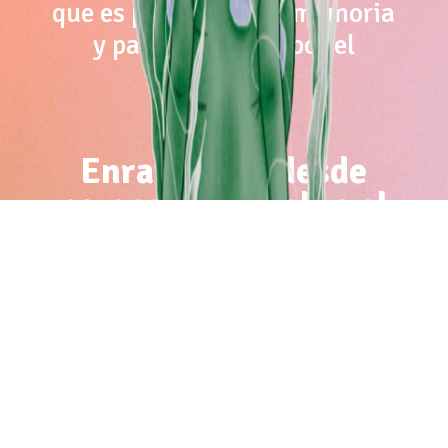
que es preciso hacer memoria
y pasar de nuevo por el
corazón.
Enraizarnos desde
perspectivas sobre el
cuidado y protección
Algo que ha cambiado también
es la mirada feminista, que
hace diez años incluso estaba
completamente ausente en las
organizaciones que trabajaban
protección, o estaba de manera