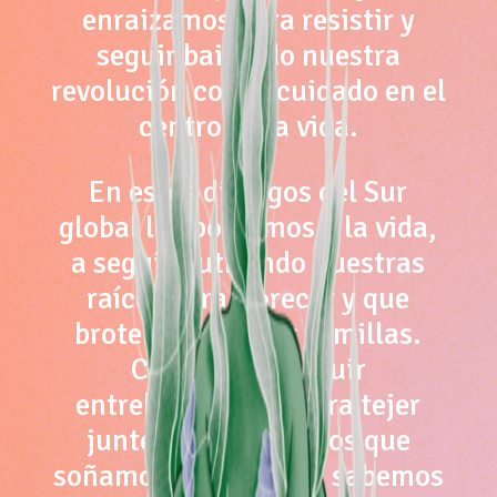
enraizamos para resistir y
seguir bailando nuestra
revolución con el cuidado en el
centro de la vida.
En estos diálogos del Sur
global le apostamos a la vida,
a seguir nutriendo nuestras
raíces para florecer y que
broten así nuevas semillas.
Creemos en seguir
entrelazándonos para tejer
juntes los activismos que
soñamos, y para ello, sabemos