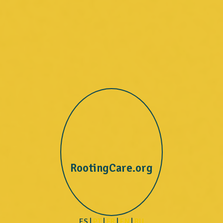
RootingCare.org
ES |
PT
|
FR
|
EN
|
RU